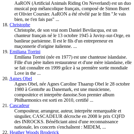
AaRON (Artificial Animals Riding On Neverland) est un duo
musical pop mélancolique français, composé de Simon Buret
et Olivier Coursier. AaRON a été révélé par le film "Je vais
bien, ne t'en fais pas" ...
18.
Christophe
Christophe, de son vrai nom Daniel Bevilacqua, est un
chanteur français né le 13 octobre 1945 à Juvisy-sur-Orge, en
banlieue parisienne. Il est le fils d'un entrepreneur en
maçonnerie d'origine italienne. ...
19.
Emiliana Torrini
Emilíana Torrini (née en 1977) est une chanteuse islandaise.
Fille d'un père italien restaurateur et d'une mère islandaise, elle
se fait connaître en 1999 grâce à sa première sortie mondiale
Love in the ...
20.
Agnes Obel
Agnes Obel, née Agnes Caroline Thaarup Obel le 28 octobre
1980 à Gentofte au Danemark, est une musicienne,
compositrice et interprète danoise.Son premier album
Philharmonics est sorti en 2010, certifié ...
21.
Cascadeur
Compositeur, arrangeur, auteur, interprète remarquable et
singulier, CASCADEUR décroche en 2008 le prix CQFD
des INROCKS. Bénéficiant ainsi d'une reconnaissance
nationale, les concerts s'enchaînent : MIDEM, ...
22.
Heather Woods Broderick