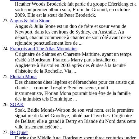
Heather Woods Broderick fait partie du groupe Efterklang et a
sorti son premier album solo, From the Ground, en octobre
2009. Elle est la sœur de Peter Broderick.
23.
Angus & Julia Stone
Angus & Julia Stone est un duo de frère et soeur venu de
Newport, dans les environs de Sydney, en Australie. Au
départ, chacun commence à chanter de son côté avant de se
rejoindre ponctuellement lors de ...
24.
François and The Atlas Mountains
Originaire de Saintes en Charente Maritime, ayant un temps
résidé à Bordeaux, François Marry part s'installer en
Angleterre à Bristol en 2003 après des études à la faculté
d'histoire de la Rochelle. Via ...
25.
Florian Mona
Des chansons dites légères et débranchées pour cet artiste qui
chante ... comme il respire !Seul en scène, multi
instrumentiste, Florian Mona pourrait bien être de la famille
des intimistes tels Dominique ...
26.
SOAK
Soak, Bridie Monds-Watson de son vrai nom, est la première
signature du label Goodbye, piloté par Chvrches. Originaire
de Belfast, elle a grandi à Derry en Irlande du Nord dans cette
ville tristement célèbre ...
27.
Be Quiet
During the Middle Age, Bordeaux spent three centuries under