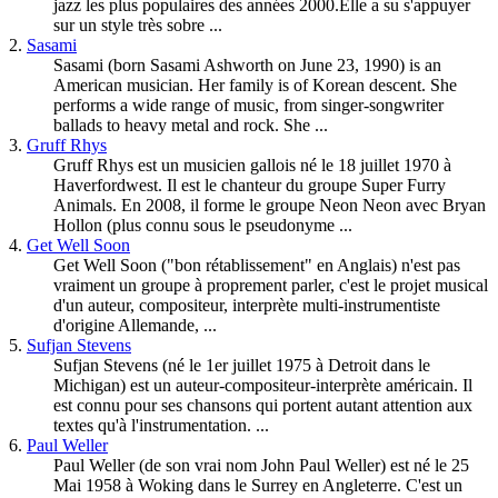
jazz les plus populaires des années 2000.Elle a su s'appuyer
sur un style très sobre ...
2.
Sasami
Sasami (born Sasami Ashworth on June 23, 1990) is an
American musician. Her family is of Korean descent. She
performs a wide range of music, from
singer-songwriter
ballads to heavy metal and rock. She ...
3.
Gruff Rhys
Gruff Rhys est un musicien gallois né le 18 juillet 1970 à
Haverfordwest. Il est le chanteur du groupe Super Furry
Animals. En 2008, il forme le groupe Neon Neon avec Bryan
Hollon (plus connu sous le pseudonyme ...
4.
Get Well Soon
Get Well Soon ("bon rétablissement" en Anglais) n'est pas
vraiment un groupe à proprement parler, c'est le projet musical
d'un auteur, compositeur, interprète multi-instrumentiste
d'origine Allemande, ...
5.
Sufjan Stevens
Sufjan Stevens (né le 1er juillet 1975 à Detroit dans le
Michigan) est un auteur-compositeur-interprète américain. Il
est connu pour ses chansons qui portent autant attention aux
textes qu'à l'instrumentation. ...
6.
Paul Weller
Paul Weller (de son vrai nom John Paul Weller) est né le 25
Mai 1958 à Woking dans le Surrey en Angleterre. C'est un