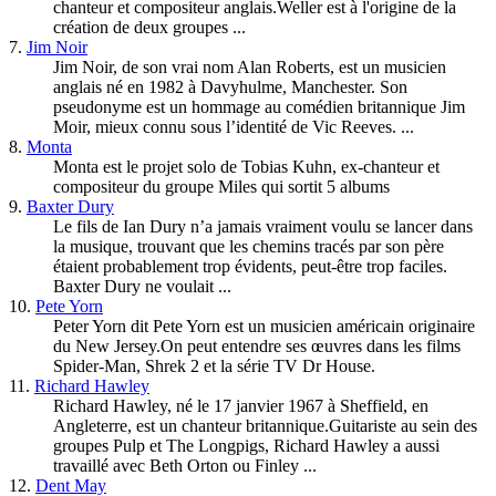
chanteur et compositeur anglais.Weller est à l'origine de la
création de deux groupes ...
7.
Jim Noir
Jim Noir, de son vrai nom Alan Roberts, est un musicien
anglais né en 1982 à Davyhulme, Manchester. Son
pseudonyme est un hommage au comédien britannique Jim
Moir, mieux connu sous l’identité de Vic Reeves. ...
8.
Monta
Monta est le projet solo de Tobias Kuhn, ex-chanteur et
compositeur du groupe Miles qui sortit 5 albums
9.
Baxter Dury
Le fils de Ian Dury n’a jamais vraiment voulu se lancer dans
la musique, trouvant que les chemins tracés par son père
étaient probablement trop évidents, peut-être trop faciles.
Baxter Dury ne voulait ...
10.
Pete Yorn
Peter Yorn dit Pete Yorn est un musicien américain originaire
du New Jersey.On peut entendre ses œuvres dans les films
Spider-Man, Shrek 2 et la série TV Dr House.
11.
Richard Hawley
Richard Hawley, né le 17 janvier 1967 à Sheffield, en
Angleterre, est un chanteur britannique.Guitariste au sein des
groupes Pulp et The Longpigs, Richard Hawley a aussi
travaillé avec Beth Orton ou Finley ...
12.
Dent May