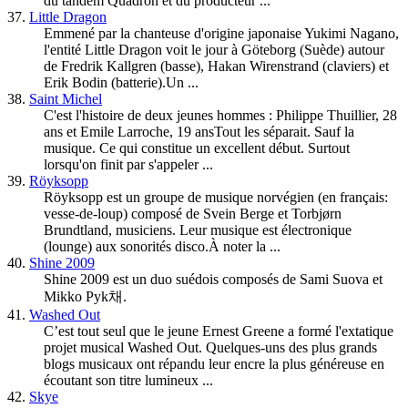
du tandem Quadron et du producteur ...
37.
Little Dragon
Emmené par la chanteuse d'origine japonaise Yukimi Nagano,
l'entité Little Dragon voit le jour à Göteborg (Suède) autour
de Fredrik Kallgren (basse), Hakan Wirenstrand (claviers) et
Erik Bodin (batterie).Un ...
38.
Saint Michel
C'est l'histoire de deux jeunes hommes : Philippe Thuillier, 28
ans et Emile Larroche, 19 ansTout les séparait. Sauf la
musique. Ce qui constitue un excellent début. Surtout
lorsqu'on finit par s'appeler ...
39.
Röyksopp
Röyksopp est un groupe de musique norvégien (en français:
vesse-de-loup) composé de Svein Berge et Torbjørn
Brundtland, musiciens. Leur musique est électronique
(lounge) aux sonorités disco.À noter la ...
40.
Shine 2009
Shine 2009 est un duo suédois composés de Sami Suova et
Mikko Pyk채.
41.
Washed Out
C’est tout seul que le jeune Ernest Greene a formé l'extatique
projet musical Washed Out. Quelques-uns des plus grands
blogs musicaux ont répandu leur encre la plus généreuse en
écoutant son titre lumineux ...
42.
Skye