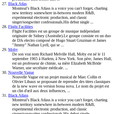
27.
Black Atlas
Montreal’s Black Atlass is a voice you can't forget, charting
new territory somewhere in-between modern R&B,
experimental electronic production, and classic
singer/songwriter confessionals.His debut single ...
28.
Flight Facilities
Flight Facilities est un groupe de musique indépendant
originaire de Sidney (Australie).Le groupe consiste en un duo
de DJs electro composé de Hugo Stuart Gruzman et James
"Jimmy" Nathan Lyell, qui se ...
29.
Moby
De son vrai nom Richard Melville Hall, Moby est né le 11
septembre 1965 à Harlem, à New York. Son père, James Hall,
est un professeur de chimie, sa mère Elizabeth McBride
Warner, une secrétaire médicale. ...
30.
Nouvelle Vague
Nouvelle Vague est un projet musical de Marc Collin et
Olivier Libaux se proposant de reprendre des titres classiques
de la new wave en version bossa nova. Le nom du projet est
un clin d'œil aux deux influences, ...
31.
Black Atlass
Montreal’s Black Atlass is a voice you can't forget, charting
new territory somewhere in-between modern R&B,
experimental electronic production, and classic
singer/songwriter confessionals.His debut single ...