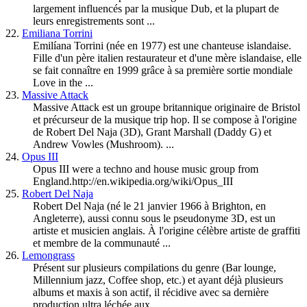
largement influencés par la musique Dub, et la plupart de
leurs enregistrements sont ...
22.
Emiliana Torrini
Emilíana Torrini (née en 1977) est une chanteuse islandaise.
Fille d'un père italien restaurateur et d'une mère islandaise, elle
se fait connaître en 1999 grâce à sa première sortie mondiale
Love in the ...
23.
Massive Attack
Massive Attack est un groupe britannique originaire de Bristol
et précurseur de la musique trip hop. Il se compose à l'origine
de Robert Del Naja (3D), Grant Marshall (Daddy G) et
Andrew Vowles (Mushroom). ...
24.
Opus III
Opus III were a techno and house music group from
England.http://en.wikipedia.org/wiki/Opus_III
25.
Robert Del Naja
Robert Del Naja (né le 21 janvier 1966 à Brighton, en
Angleterre), aussi connu sous le pseudonyme 3D, est un
artiste et musicien anglais. À l'origine célèbre artiste de graffiti
et membre de la communauté ...
26.
Lemongrass
Présent sur plusieurs compilations du genre (Bar lounge,
Millennium jazz, Coffee shop, etc.) et ayant déjà plusieurs
albums et maxis à son actif, il récidive avec sa dernière
production ultra léchée aux ...