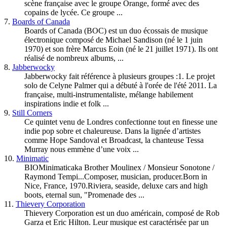
scène française avec le groupe Orange, formé avec des
copains de lycée. Ce groupe ...
7.
Boards of Canada
Boards of Canada (BOC) est un duo écossais de musique
électronique composé de Michael Sandison (né le 1 juin
1970) et son frère Marcus Eoin (né le 21 juillet 1971). Ils ont
réalisé de nombreux albums, ...
8.
Jabberwocky
Jabberwocky fait référence à plusieurs groupes :1. Le projet
solo de Celyne Palmer qui a débuté à l'orée de l'été 2011. La
française, multi-instrumentaliste, mélange habilement
inspirations indie et folk ...
9.
Still Corners
Ce quintet venu de Londres confectionne tout en finesse une
indie pop sobre et chaleureuse. Dans la lignée d’artistes
comme Hope Sandoval et Broadcast, la chanteuse Tessa
Murray nous emmène d’une voix ...
10.
Minimatic
BIOMinimaticaka Brother Moulinex / Monsieur Sonotone /
Raymond Tempi...Composer, musician, producer.Born in
Nice, France, 1970.Riviera, seaside, deluxe cars and high
boots, eternal sun, "Promenade des ...
11.
Thievery Corporation
Thievery Corporation est un duo américain, composé de Rob
Garza et Eric Hilton. Leur musique est caractérisée par un