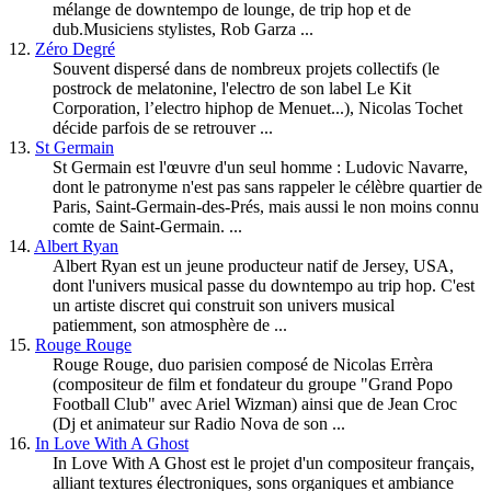
mélange de downtempo de lounge, de trip hop et de
dub.Musiciens stylistes, Rob Garza ...
12.
Zéro Degré
Souvent dispersé dans de nombreux projets collectifs (le
postrock de melatonine, l'electro de son label Le Kit
Corporation, l’electro hiphop de Menuet...), Nicolas Tochet
décide parfois de se retrouver ...
13.
St Germain
St Germain est l'œuvre d'un seul homme : Ludovic Navarre,
dont le patronyme n'est pas sans rappeler le célèbre quartier de
Paris, Saint-Germain-des-Prés, mais aussi le non moins connu
comte de Saint-Germain. ...
14.
Albert Ryan
Albert Ryan est un jeune producteur natif de Jersey, USA,
dont l'univers musical passe du downtempo au trip hop. C'est
un artiste discret qui construit son univers musical
patiemment, son atmosphère de ...
15.
Rouge Rouge
Rouge Rouge, duo parisien composé de Nicolas Errèra
(compositeur de film et fondateur du groupe "Grand Popo
Football Club" avec Ariel Wizman) ainsi que de Jean Croc
(Dj et animateur sur Radio Nova de son ...
16.
In Love With A Ghost
In Love With A Ghost est le projet d'un compositeur français,
alliant textures électroniques, sons organiques et ambiance