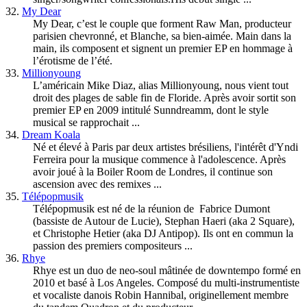
32.
My Dear
My Dear, c’est le couple que forment Raw Man, producteur
parisien chevronné, et Blanche, sa bien-aimée. Main dans la
main, ils composent et signent un premier EP en hommage à
l’érotisme de l’été.
33.
Millionyoung
L’américain Mike Diaz, alias Millionyoung, nous vient tout
droit des plages de sable fin de Floride. Après avoir sortit son
premier EP en 2009 intitulé Sunndreamm, dont le style
musical se rapprochait ...
34.
Dream Koala
Né et élevé à Paris par deux artistes brésiliens, l'intérêt d'Yndi
Ferreira pour la musique commence à l'adolescence. Après
avoir joué à la Boiler Room de Londres, il continue son
ascension avec des remixes ...
35.
Télépopmusik
Télépopmusik est né de la réunion de Fabrice Dumont
(bassiste de Autour de Lucie), Stephan Haeri (aka 2 Square),
et Christophe Hetier (aka DJ Antipop). Ils ont en commun la
passion des premiers compositeurs ...
36.
Rhye
Rhye est un duo de neo-soul mâtinée de downtempo formé en
2010 et basé à Los Angeles. Composé du multi-instrumentiste
et vocaliste danois Robin Hannibal, originellement membre