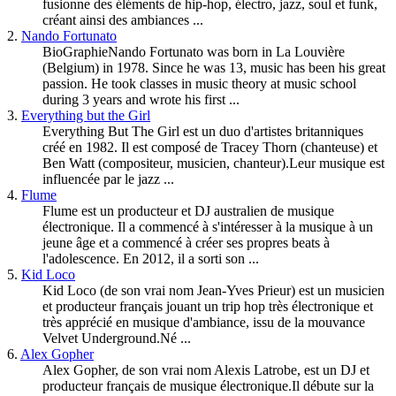
fusionne des éléments de hip-hop, électro, jazz, soul et funk,
créant ainsi des ambiances ...
2.
Nando Fortunato
BioGraphieNando Fortunato was born in La Louvière
(Belgium) in 1978. Since he was 13, music has been his great
passion. He took classes in music theory at music school
during 3 years and wrote his first ...
3.
Everything but the Girl
Everything But The Girl est un duo d'artistes britanniques
créé en 1982. Il est composé de Tracey Thorn (chanteuse) et
Ben Watt (compositeur, musicien, chanteur).Leur musique est
influencée par le jazz ...
4.
Flume
Flume est un producteur et DJ australien de musique
électronique. Il a commencé à s'intéresser à la musique à un
jeune âge et a commencé à créer ses propres beats à
l'adolescence. En 2012, il a sorti son ...
5.
Kid Loco
Kid Loco (de son vrai nom Jean-Yves Prieur) est un musicien
et producteur français jouant un trip hop très électronique et
très apprécié en musique d'ambiance, issu de la mouvance
Velvet Underground.Né ...
6.
Alex Gopher
Alex Gopher, de son vrai nom Alexis Latrobe, est un DJ et
producteur français de musique électronique.Il débute sur la