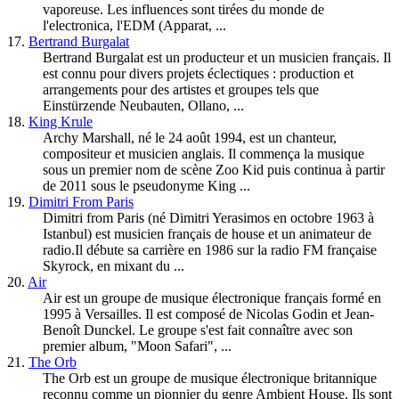
vaporeuse. Les influences sont tirées du monde de
l'electronica, l'EDM (Apparat, ...
17.
Bertrand Burgalat
Bertrand Burgalat est un producteur et un musicien français. Il
est connu pour divers projets éclectiques : production et
arrangements pour des artistes et groupes tels que
Einstürzende Neubauten, Ollano, ...
18.
King Krule
Archy Marshall, né le 24 août 1994, est un chanteur,
compositeur et musicien anglais. Il commença la musique
sous un premier nom de scène Zoo Kid puis continua à partir
de 2011 sous le pseudonyme King ...
19.
Dimitri From Paris
Dimitri from Paris (né Dimitri Yerasimos en octobre 1963 à
Istanbul) est musicien français de house et un animateur de
radio.Il débute sa carrière en 1986 sur la radio FM française
Skyrock, en mixant du ...
20.
Air
Air est un groupe de musique électronique français formé en
1995 à Versailles. Il est composé de Nicolas Godin et Jean-
Benoît Dunckel. Le groupe s'est fait connaître avec son
premier album, "Moon Safari", ...
21.
The Orb
The Orb est un groupe de musique électronique britannique
reconnu comme un pionnier du genre Ambient House. Ils sont