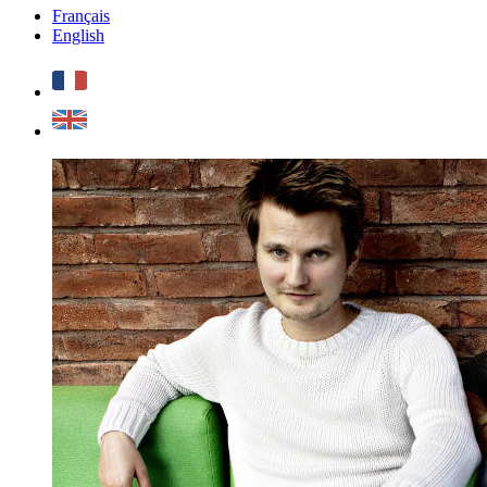
Français
English